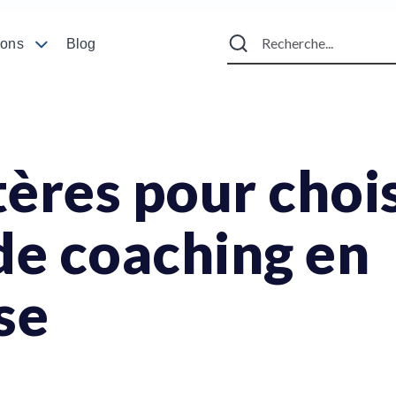
ions
Blog
tères pour choi
de coaching en
se