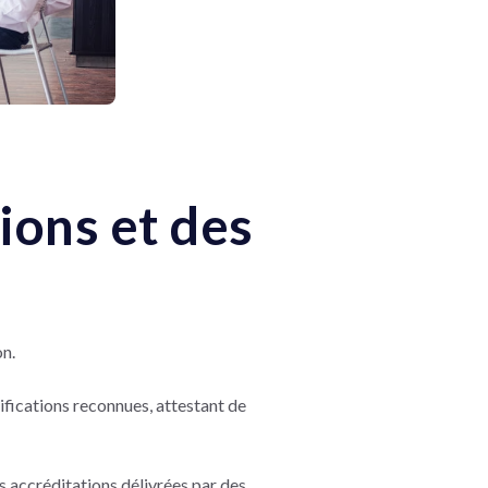
ions et des
on.
ifications reconnues, attestant de
s accréditations délivrées par des