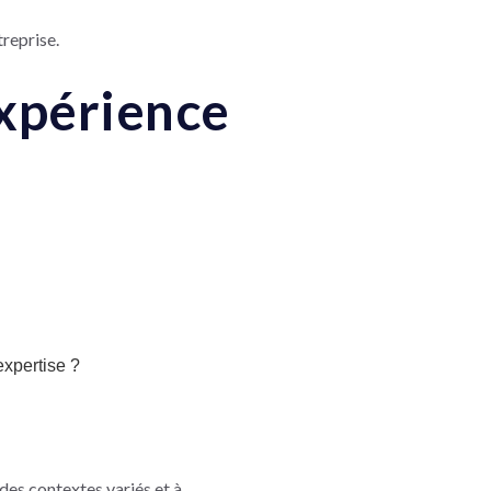
treprise.
'expérience
expertise ?
 des contextes variés et à