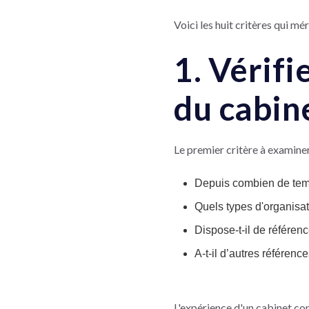
Voici les huit critères qui mé
1. Vérifi
du cabin
Le premier critère à examine
Depuis combien de temp
Quels types d'organisat
Dispose-t-il de référen
A-t-il d’autres référe
L'expérience d'un cabinet con