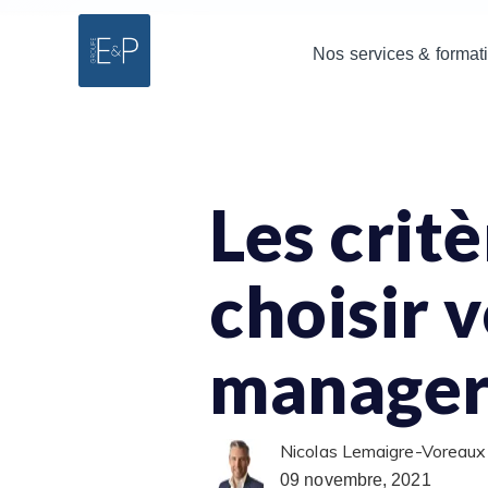
Nos services & format
Les critè
choisir 
manager
Nicolas Lemaigre-Voreaux
09 novembre, 2021