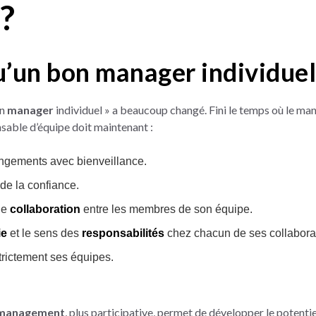
?
u’un bon manager individuel
on
manager
individuel » a beaucoup changé. Fini le temps où le m
nsable d’équipe doit maintenant :
ngements avec bienveillance.
de la confiance.
de
collaboration
entre les membres de son équipe.
ie
et le sens des
responsabilités
chez chacun de ses collabora
strictement ses équipes.
management
, plus participative, permet de développer le potentie