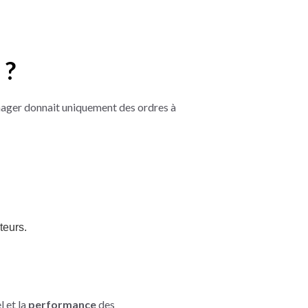
 ?
anager donnait uniquement des ordres à
teurs.
l et la
performance
des