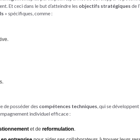
nt. Et ceci dans le but d’atteindre les
objectifs stratégiques
de l
ls
» spécifiques, comme :
ive.
s.
le de posséder des
compétences techniques
, qui se développent 
compagnement individuel efficace :
stionnement
et de
reformulation
.
en entreprise
pour aider ses collaborateurs à trouver leurs res