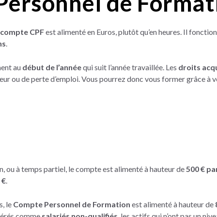
ersonnel de Format
compte CPF
est alimenté en Euros, plutôt qu’en heures. Il fonct
ns
.
ment au
début de l’année
qui suit l’année travaillée. Les
droits acq
ur ou de perte d’emploi. Vous pourrez donc vous former grâce à 
in, ou à temps partiel, le compte est alimenté à hauteur de
500 € pa
 €
.
s, le
Compte Personnel de Formation
est alimenté à hauteur de
idérés comme
salariés non-qualifiés
, les actifs qui n’ont pas un ni