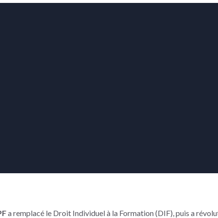
PF
a remplacé le Droit Individuel à la Formation (DIF), puis a révolu