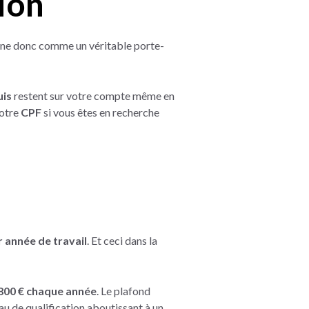
ion
ionne donc comme un véritable porte-
uis
restent sur votre compte même en
votre
CPF
si vous êtes en recherche
r année de travail
. Et ceci dans la
800 € chaque année
. Le plafond
veau de qualification aboutissant à un