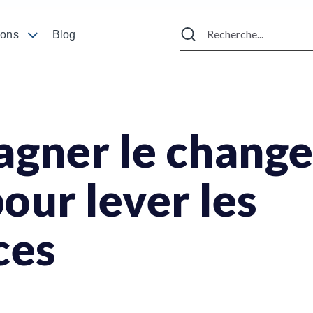
ions
Blog
gner le change
pour lever les
ces