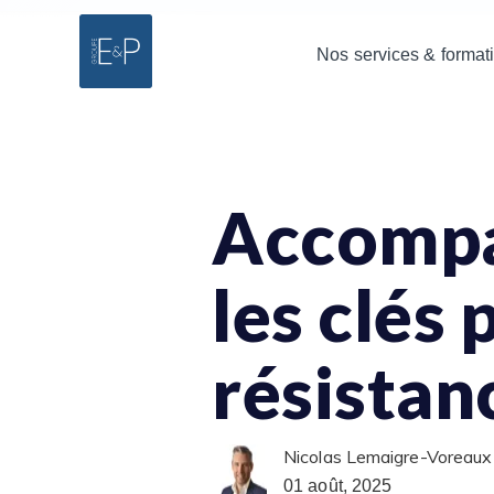
Nos services & format
Accompa
les clés 
résistan
Nicolas Lemaigre-Voreaux
01 août, 2025