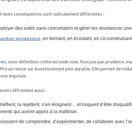
 leurs conséquences sont radicalement différentes :
loyer des outils sans concertation et gérer les résistances une
turation progressive
, en formant, en écoutant, en co-construisan
ves
, nous défendons cette seconde voie. Non pas par prudence, mai
fre un retour sur investissement plus durable. Elle permet de réduir
t non imposée.
avail s’affrontent aussi :
méfient, la rejettent, s’en éloignent… et risquent d’être disqual
rents qui auront appris à la maîtriser.
hoisissent de comprendre, d’expérimenter, de collaborer avec l’ou