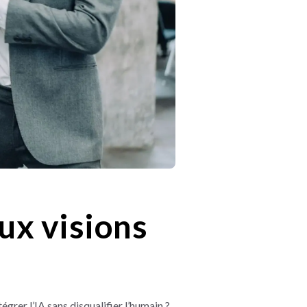
ux visions
grer l’IA sans disqualifier l’humain ?