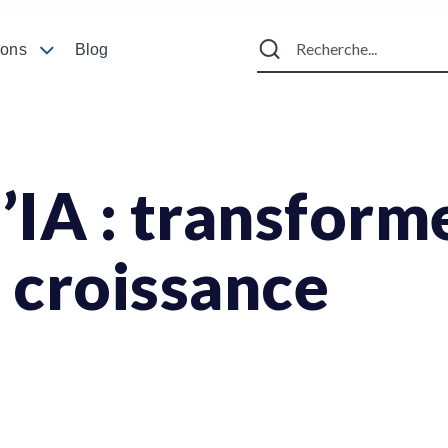
ions
Blog
l’IA : transform
e croissance