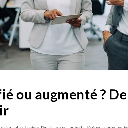
fié ou augmenté ? De
ir
irigeant, est aujourd’hui face à un choix stratégique : comment inté